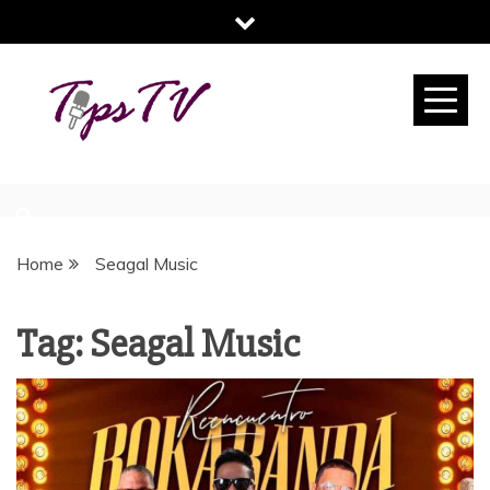
Skip
to
content
TIPS TV
TU REVISTA DIGITAL DE CONSEJOS
Home
Seagal Music
Tag:
Seagal Music