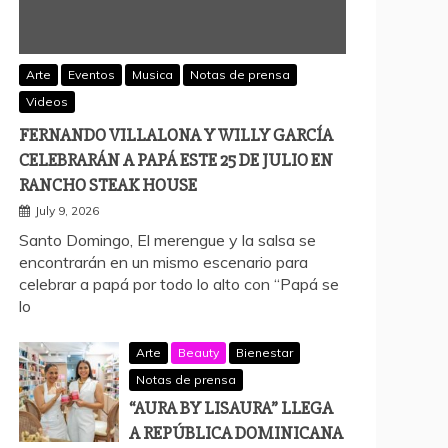
Arte
Eventos
Musica
Notas de prensa
Videos
FERNANDO VILLALONA Y WILLY GARCÍA
CELEBRARÁN A PAPÁ ESTE 25 DE JULIO EN
RANCHO STEAK HOUSE
July 9, 2026
Santo Domingo, El merengue y la salsa se
encontrarán en un mismo escenario para
celebrar a papá por todo lo alto con “Papá se
lo
Arte
Beauty
Bienestar
Notas de prensa
“AURA BY LISAURA” LLEGA
A REPÚBLICA DOMINICANA