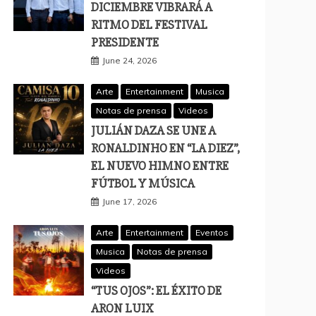
DICIEMBRE VIBRARÁ A
RITMO DEL FESTIVAL
PRESIDENTE
June 24, 2026
Arte
Entertainment
Musica
Notas de prensa
Videos
JULIÁN DAZA SE UNE A
RONALDINHO EN “LA DIEZ”,
EL NUEVO HIMNO ENTRE
FÚTBOL Y MÚSICA
June 17, 2026
Arte
Entertainment
Eventos
Musica
Notas de prensa
Videos
“TUS OJOS”: EL ÉXITO DE
ARON LUIX