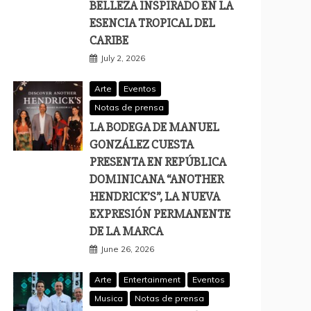
BELLEZA INSPIRADO EN LA
ESENCIA TROPICAL DEL
CARIBE
July 2, 2026
Arte
Eventos
Notas de prensa
LA BODEGA DE MANUEL
GONZÁLEZ CUESTA
PRESENTA EN REPÚBLICA
DOMINICANA “ANOTHER
HENDRICK’S”, LA NUEVA
EXPRESIÓN PERMANENTE
DE LA MARCA
June 26, 2026
Arte
Entertainment
Eventos
Musica
Notas de prensa