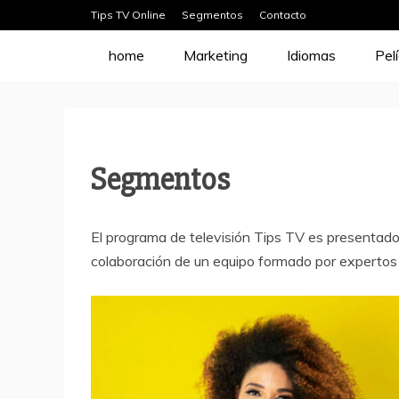
Skip
Tips TV Online
Segmentos
Contacto
to
home
Marketing
Idiomas
Pel
content
Segmentos
El programa de televisión Tips TV es presentado
colaboración de un equipo formado por expertos 