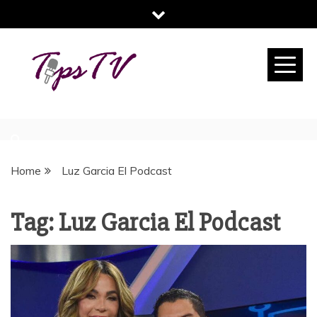
Skip
to
content
TIPS TV
TU REVISTA DIGITAL DE CONSEJOS
Home
Luz Garcia El Podcast
Tag:
Luz Garcia El Podcast