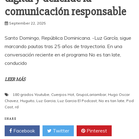
comunicación responsable
September 22, 2025
Santo Domingo, República Dominicana. -Luz García, sigue
marcando pautas tras 25 años de trayectoria. En una
conversación reciente en el programa No es tan late,
conducido
LEER MÁS
180 grados Youtube
,
Cuerpos Hot
,
GrupoLariambar
,
Hugo Oscar
Chavez
,
Huguito
,
Luz Garcia
,
Luz Garcia El Podcast
,
No es tan late
,
Pod
Cast
,
rd
SHARE
Facebook
Twitter
Pinterest