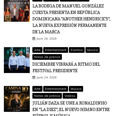
LA BODEGA DE MANUEL GONZÁLEZ
CUESTA PRESENTA EN REPÚBLICA
DOMINICANA “ANOTHER HENDRICK’S”,
LA NUEVA EXPRESIÓN PERMANENTE
DE LA MARCA
June 26, 2026
Arte
Entertainment
Eventos
Musica
Notas de prensa
DICIEMBRE VIBRARÁ A RITMO DEL
FESTIVAL PRESIDENTE
June 24, 2026
Arte
Entertainment
Musica
Notas de prensa
Videos
JULIÁN DAZA SE UNE A RONALDINHO
EN “LA DIEZ”, EL NUEVO HIMNO ENTRE
FÚTBOL Y MÚSICA