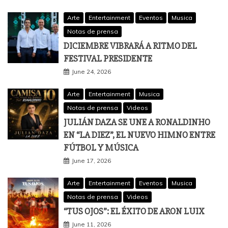
Arte
Entertainment
Eventos
Musica
Notas de prensa
DICIEMBRE VIBRARÁ A RITMO DEL
FESTIVAL PRESIDENTE
June 24, 2026
Arte
Entertainment
Musica
Notas de prensa
Videos
JULIÁN DAZA SE UNE A RONALDINHO
EN “LA DIEZ”, EL NUEVO HIMNO ENTRE
FÚTBOL Y MÚSICA
June 17, 2026
Arte
Entertainment
Eventos
Musica
Notas de prensa
Videos
“TUS OJOS”: EL ÉXITO DE ARON LUIX
June 11, 2026