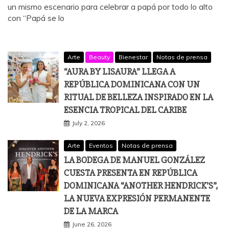
un mismo escenario para celebrar a papá por todo lo alto
con “Papá se lo
Arte
Beauty
Bienestar
Notas de prensa
“AURA BY LISAURA” LLEGA A
REPÚBLICA DOMINICANA CON UN
RITUAL DE BELLEZA INSPIRADO EN LA
ESENCIA TROPICAL DEL CARIBE
July 2, 2026
Arte
Eventos
Notas de prensa
LA BODEGA DE MANUEL GONZÁLEZ
CUESTA PRESENTA EN REPÚBLICA
DOMINICANA “ANOTHER HENDRICK’S”,
LA NUEVA EXPRESIÓN PERMANENTE
DE LA MARCA
June 26, 2026