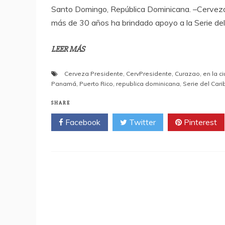
Santo Domingo, República Dominicana. –Cerveza P
más de 30 años ha brindado apoyo a la Serie del
LEER MÁS
Cerveza Presidente
,
CervPresidente
,
Curazao
,
en la c
Panamá
,
Puerto Rico
,
republica dominicana
,
Serie del Cari
SHARE
Facebook
Twitter
Pinterest