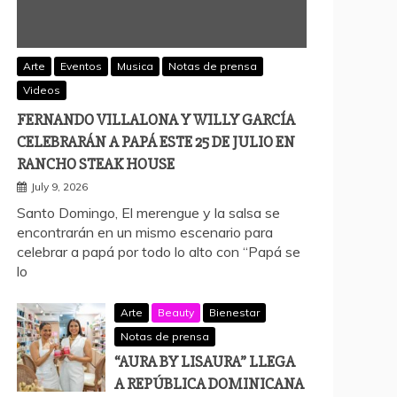
Arte
Eventos
Musica
Notas de prensa
Videos
FERNANDO VILLALONA Y WILLY GARCÍA
CELEBRARÁN A PAPÁ ESTE 25 DE JULIO EN
RANCHO STEAK HOUSE
July 9, 2026
Santo Domingo, El merengue y la salsa se
encontrarán en un mismo escenario para
celebrar a papá por todo lo alto con “Papá se
lo
Arte
Beauty
Bienestar
Notas de prensa
“AURA BY LISAURA” LLEGA
A REPÚBLICA DOMINICANA