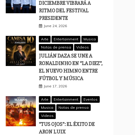
DICIEMBRE VIBRARÁ A
RITMO DEL FESTIVAL
PRESIDENTE
June 24, 2026
Arte
Entertainment
Musica
Notas de prensa
Videos
JULIÁN DAZA SE UNE A
RONALDINHO EN “LA DIEZ”,
EL NUEVO HIMNO ENTRE
FÚTBOL Y MÚSICA
June 17, 2026
Arte
Entertainment
Eventos
Musica
Notas de prensa
Videos
“TUS OJOS”: EL ÉXITO DE
ARON LUIX