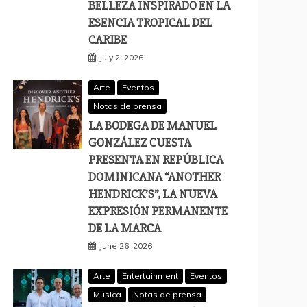
BELLEZA INSPIRADO EN LA
ESENCIA TROPICAL DEL
CARIBE
July 2, 2026
Arte
Eventos
Notas de prensa
LA BODEGA DE MANUEL
GONZÁLEZ CUESTA
PRESENTA EN REPÚBLICA
DOMINICANA “ANOTHER
HENDRICK’S”, LA NUEVA
EXPRESIÓN PERMANENTE
DE LA MARCA
June 26, 2026
Arte
Entertainment
Eventos
Musica
Notas de prensa