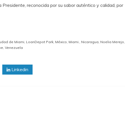
residente, reconocida por su sabor auténtico y calidad, por
iudad de Miami
,
LoanDepot Park
,
México
,
Miami.
,
Nicaragua
,
Noelia Merejo
,
be
,
Venezuela
Linkedin