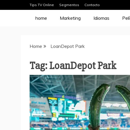
Skip
Tips TV Online
Segmentos
Contacto
to
home
Marketing
Idiomas
Pel
content
Home
LoanDepot Park
Tag:
LoanDepot Park