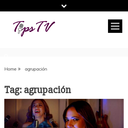
Skip
to
content
TIPS TV
TU REVISTA DIGITAL DE CONSEJOS
Home
agrupación
Tag:
agrupación