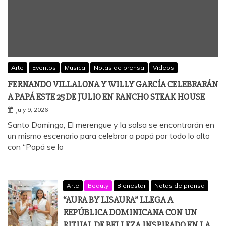
Arte
Eventos
Musica
Notas de prensa
Videos
FERNANDO VILLALONA Y WILLY GARCÍA CELEBRARÁN
A PAPÁ ESTE 25 DE JULIO EN RANCHO STEAK HOUSE
July 9, 2026
Santo Domingo, El merengue y la salsa se encontrarán en
un mismo escenario para celebrar a papá por todo lo alto
con “Papá se lo
Arte
Beauty
Bienestar
Notas de prensa
“AURA BY LISAURA” LLEGA A
REPÚBLICA DOMINICANA CON UN
RITUAL DE BELLEZA INSPIRADO EN LA