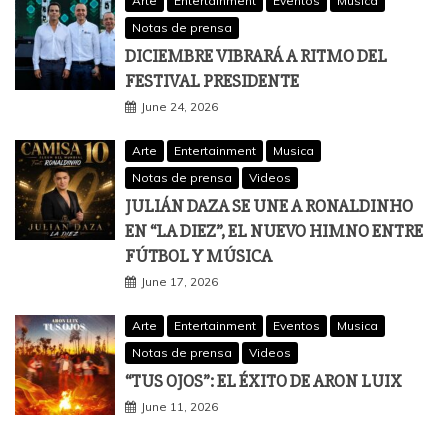
Arte
Entertainment
Eventos
Musica
Notas de prensa
DICIEMBRE VIBRARÁ A RITMO DEL
FESTIVAL PRESIDENTE
June 24, 2026
Arte
Entertainment
Musica
Notas de prensa
Videos
JULIÁN DAZA SE UNE A RONALDINHO
EN “LA DIEZ”, EL NUEVO HIMNO ENTRE
FÚTBOL Y MÚSICA
June 17, 2026
Arte
Entertainment
Eventos
Musica
Notas de prensa
Videos
“TUS OJOS”: EL ÉXITO DE ARON LUIX
June 11, 2026