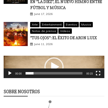
EN “LA DIEZ”, EL NUEVO HIMNO ENTRE
FÚTBOL Y MÚSICA
June 17, 2026
Arte
Entertainment
Eventos
Musica
Notas de prensa
Videos
“TUS OJOS”: EL ÉXITO DE ARON LUIX
June 11, 2026
Video
Player
00:00
00:15
SOBRE NOSOTROS