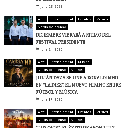
June 26, 2026
Arte
Entertainment
Eventos
Musica
Notas de prensa
DICIEMBRE VIBRARÁ A RITMO DEL
FESTIVAL PRESIDENTE
June 24, 2026
Arte
Entertainment
Musica
Notas de prensa
Videos
JULIÁN DAZA SE UNE A RONALDINHO
EN “LA DIEZ”, EL NUEVO HIMNO ENTRE
FÚTBOL Y MÚSICA
June 17, 2026
Arte
Entertainment
Eventos
Musica
Notas de prensa
Videos
“TUS OJOS”: EL ÉXITO DE ARON LUIX