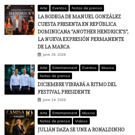
Arte
Eventos
Notas de prensa
LA BODEGA DE MANUEL GONZÁLEZ
CUESTA PRESENTA EN REPÚBLICA
DOMINICANA “ANOTHER HENDRICK’S”,
LA NUEVA EXPRESIÓN PERMANENTE
DE LA MARCA
June 26, 2026
Arte
Entertainment
Eventos
Musica
Notas de prensa
DICIEMBRE VIBRARÁ A RITMO DEL
FESTIVAL PRESIDENTE
June 24, 2026
Arte
Entertainment
Musica
Notas de prensa
Videos
JULIÁN DAZA SE UNE A RONALDINHO