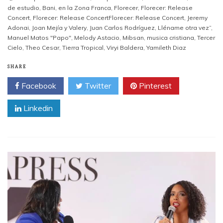
de estudio
,
Bani
,
en la Zona Franca
,
Florecer
,
Florecer: Release
Concert
,
Florecer: Release ConcertFlorecer: Release Concert
,
Jeremy
Adonai
,
Joan Mejía y Valery
,
Juan Carlos Rodríguez
,
Lléname otra vez”
,
Manuel Matos "Papo"
,
Melody Astacio
,
Mibsan
,
musica cristiana
,
Tercer
Cielo
,
Theo Cesar
,
Tierra Tropical
,
Viryi Baldera
,
Yamileth Diaz
SHARE
Facebook
Twitter
Pinterest
Linkedin