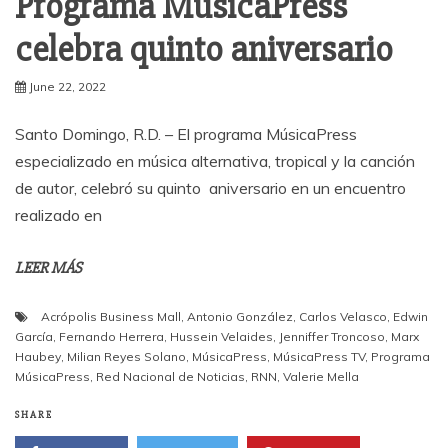
Programa MúsicaPress
celebra quinto aniversario
June 22, 2022
Santo Domingo, R.D. – El programa MúsicaPress
especializado en música alternativa, tropical y la canción
de autor, celebró su quinto aniversario en un encuentro
realizado en
LEER MÁS
Acrópolis Business Mall
,
Antonio González
,
Carlos Velasco
,
Edwin
García
,
Fernando Herrera
,
Hussein Velaides
,
Jenniffer Troncoso
,
Marx
Haubey
,
Milian Reyes Solano
,
MúsicaPress
,
MúsicaPress TV
,
Programa
MúsicaPress
,
Red Nacional de Noticias
,
RNN
,
Valerie Mella
SHARE