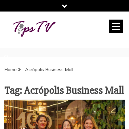
Skip
to
content
TIPS TV
TU REVISTA DIGITAL DE CONSEJOS
Home
Acrópolis Business Mall
Tag:
Acrópolis Business Mall