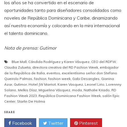
los años se ha convertido en el escenario de
oportunidades tanto para diseñadores consolidados como
noveles de República Dominicana y Caribe, dinamizando
así nuestra economía y colocando en la mira internacional
el talento dominicano.
Nota de prensa: Gutimor
Blue Mall
,
Cándida Rodríguez y Karen Vásquez
,
CEO del RDFW
,
Claudia Zulueta
,
directora creativa del RD Fashion Week
,
embajador
de la República de Italia
,
eventos
,
excelentísimo señor don Stefano
Queirolo Palmas
,
fashion
,
fashion week
,
Gabi Desangles
,
Gianina
Azar
,
Gutimor
,
Hotel JW Marriot
,
Karen Vasquez
,
Leonel Lirio
,
Lorennny
Solano
,
Melkis Díaz
,
Miguelina Vásquez
,
moda
,
Nathalie Kriado
,
RD
Fashion Week 2023
,
República Dominicana Fashion Week
,
salón Epic
Center
,
Starlin De Holma
SHARE
Facebook
Twitter
Pinterest