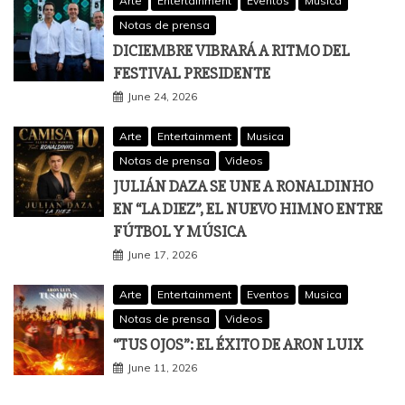
Arte
Entertainment
Eventos
Musica
Notas de prensa
DICIEMBRE VIBRARÁ A RITMO DEL
FESTIVAL PRESIDENTE
June 24, 2026
Arte
Entertainment
Musica
Notas de prensa
Videos
JULIÁN DAZA SE UNE A RONALDINHO
EN “LA DIEZ”, EL NUEVO HIMNO ENTRE
FÚTBOL Y MÚSICA
June 17, 2026
Arte
Entertainment
Eventos
Musica
Notas de prensa
Videos
“TUS OJOS”: EL ÉXITO DE ARON LUIX
June 11, 2026