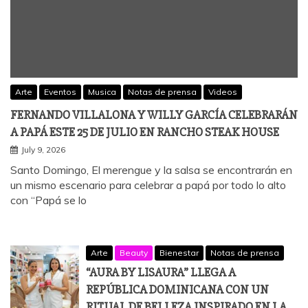
Arte
Eventos
Musica
Notas de prensa
Videos
FERNANDO VILLALONA Y WILLY GARCÍA CELEBRARÁN
A PAPÁ ESTE 25 DE JULIO EN RANCHO STEAK HOUSE
July 9, 2026
Santo Domingo, El merengue y la salsa se encontrarán en
un mismo escenario para celebrar a papá por todo lo alto
con “Papá se lo
Arte
Beauty
Bienestar
Notas de prensa
“AURA BY LISAURA” LLEGA A
REPÚBLICA DOMINICANA CON UN
RITUAL DE BELLEZA INSPIRADO EN LA